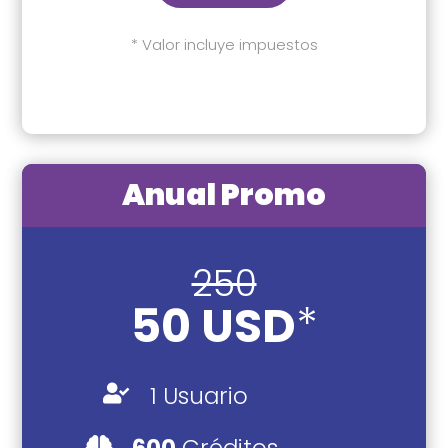
* Valor incluye impuestos
Anual Promo
250
50 USD
*
1 Usuario

