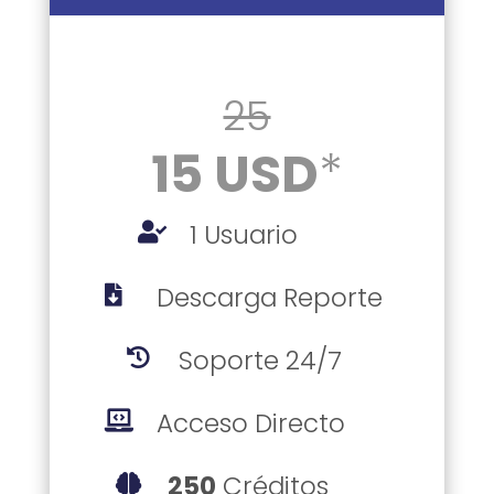
25
15 USD
*
1 Usuario

Descarga Reporte

Soporte 24/7

Acceso Directo

250
Créditos
