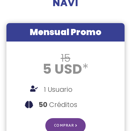
NAVI
Mensual Promo
15
5 USD
*
1 Usuario

50
Créditos

COMPRAR