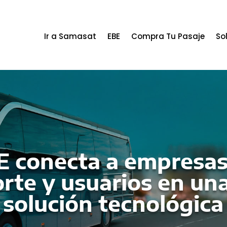
Ir a Samasat
EBE
Compra Tu Pasaje
So
E conecta a empresas
rte y usuarios en u
solución tecnológica