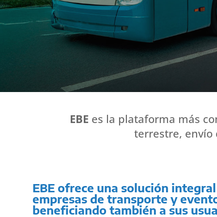
EBE
es la plataforma más co
terrestre, envío
EBE ofrece una solución integral
empresas de transporte y event
beneficiando también a sus usua