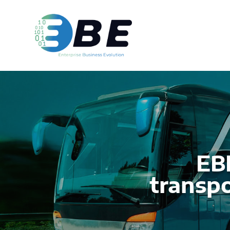
EB
transpo