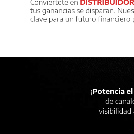
Conviértete en
DISTRIBUIDO
tus ganancias se disparan. Nues
clave para un futuro financiero
¡
Potencia el
de canal
visibilida