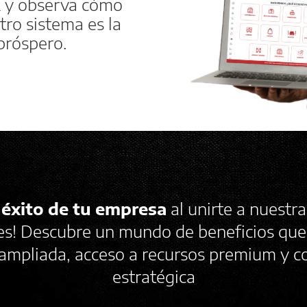
R
y observa cómo
tro sistema es la
 próspero.
 éxito de tu empresa
al unirte a nuestra
es! Descubre un mundo de beneficios que
d ampliada, acceso a recursos premium y c
estratégica