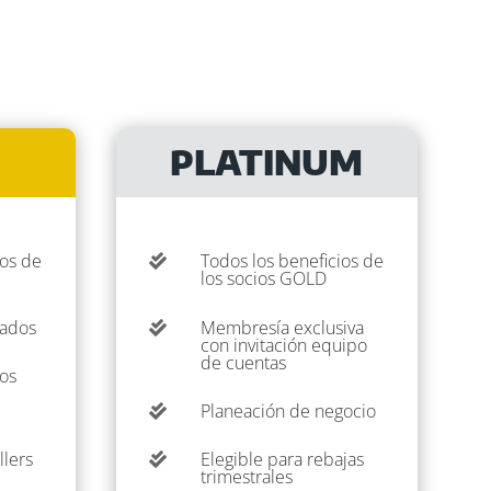
PLATINUM
ios de
Todos los beneficios de

los socios GOLD
nados
Membresía exclusiva

con invitación equipo
de cuentas
vos
Planeación de negocio

lers
Elegible para rebajas

trimestrales