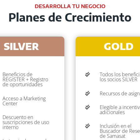
DESARROLLA TU NEGOCIO
Planes de Crecimiento
SILVER
GOLD
Beneficios de
Todos los benefic

REGISTER + Registro
los socios SILVER
de oportunidades
Recursos de asig

Acceso a Marketing
Center
Elegible a incenti

adicionales
Descuento en
suscripciones de uso
Inclusión en el

interno
Buscador de Resel
de Samasat